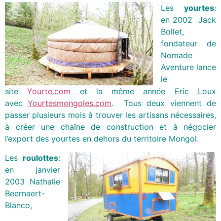
Les
yourtes
:
en 2002 Jack
Bollet,
fondateur de
Nomade
Aventure lance
le
site
Yourte.com
et la même année Eric Loux
avec
Yourtesmongoles.com
. Tous deux viennent de
passer plusieurs mois à trouver les artisans nécessaires,
à créer une chaîne de construction et à négocier
l’export des yourtes en dehors du territoire Mongol.
Les
roulottes
:
en janvier
2003 Nathalie
Beernaert-
Blanco,