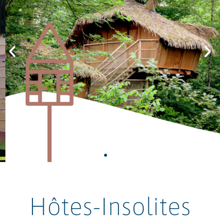
Formation à
distance
"Ouvrir des
hébergements
insolites"
Découvrir
Hôtes-Insolites