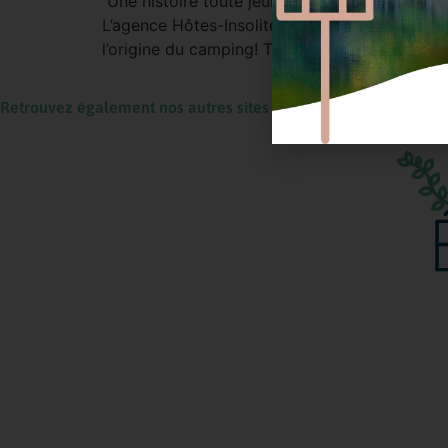
Une histoire toute jeune Parce qu’elle a comm
L’agence Hôtes-Insolites vous propose de déco
l’origine du camping! Tentes de chercheurs d’o
Retrouvez également nos autres sites