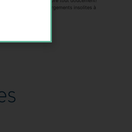
insolite se construit encore tout doucement!
é à son essor. Les hébergements insolites à