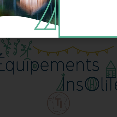
encé il y a maintenant 25 ans, l’histoire de l’hébergement 
uvrir ici les personnes et les entreprises qui ont contribu
r, roulottes de gros […]