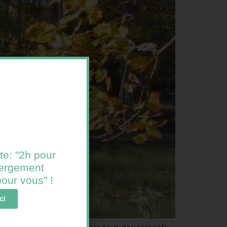
te: "2h pour
ébergement
 pour vous" !
ci