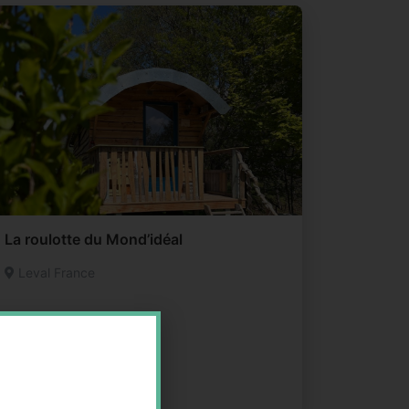
La roulotte du Mond’idéal
Leval France
Autre
0679124795
Email