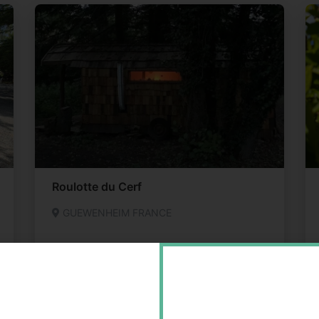
Roulotte du Cerf
GUEWENHEIM FRANCE
Cabane
07 73 95 32 39
Email