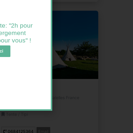
te: "2h pour
ébergement
 pour vous" !
ci
Zackary Tipis
Lieu dit Le Montet Les Salelles France
Tente / Tipi
0684125364
Email