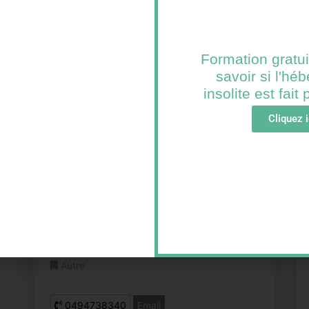
Formation gratui
savoir si l'h
insolite est fait
Cliquez i
Roulotte "La Pinède"
LORGUES FRANCE
Autre
0494738340
Email