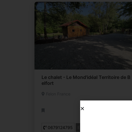
Le chalet - Le Mond'idéal Territoire de B
elfort
Felon France
0679124795
Email