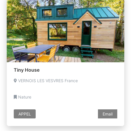
Tiny House
VERNOIS LES VESVRES France
Nature
APPEL
Email