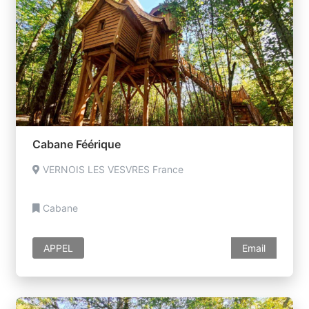
Cabane Féérique
VERNOIS LES VESVRES France
Cabane
APPEL
Email