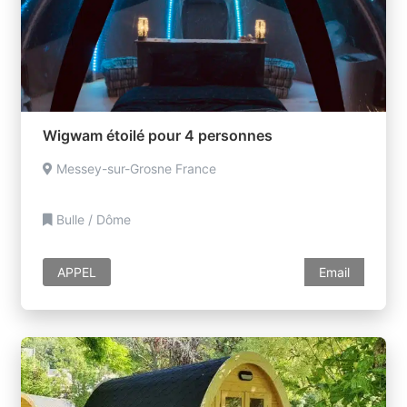
Wigwam étoilé pour 4 personnes
Messey-sur-Grosne France
Bulle / Dôme
APPEL
Email