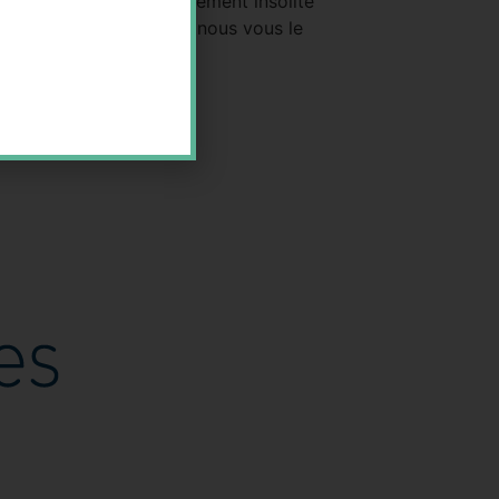
r votre projet d’hébergement insolite
 est qu’il s’agit, comme nous vous le
tés […]