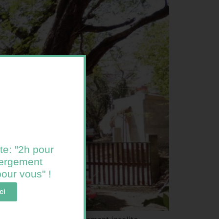
te: "2h pour
ébergement
 pour vous" !
ci