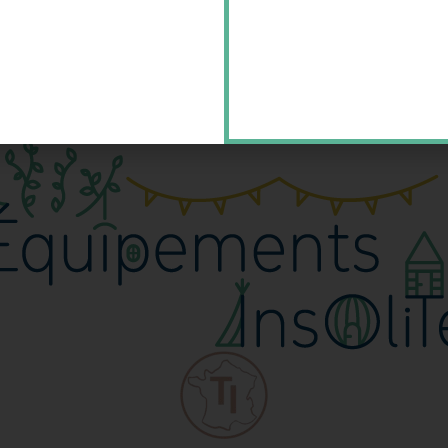
 votre hébergement insolite? Des subventions pour finance
ise privée, une association, ou une collectivité. La raison
demande est supérieure à l’offre et donc que les collectivi