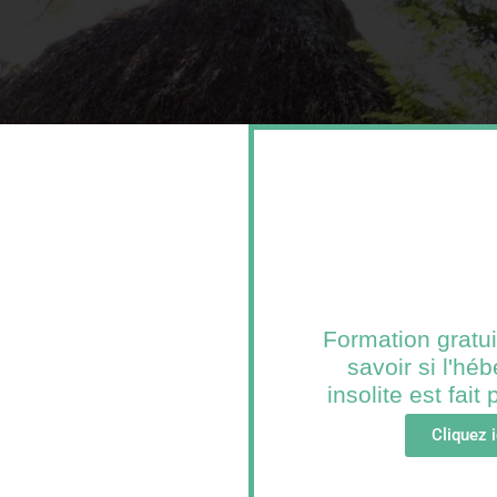
Formation gratui
savoir si l'h
insolite est fait
Cliquez i