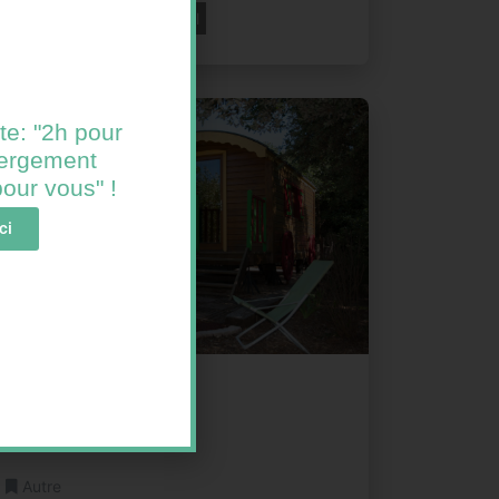
02 47 92 03 44
Email
te: "2h pour
ébergement
 pour vous" !
ci
Roulotte "La Pinède"
LORGUES FRANCE
Autre