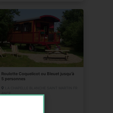
Roulotte Coquelicot ou Bleuet jusqu'à
5 personnes
LA CHAPELLE BLANCHE SAINT MARTIN FR
ANCE
Autre