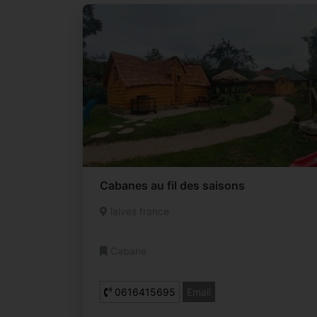
Cabanes au fil des saisons
laives france
Cabane
0616415695
Email