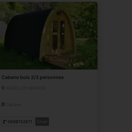
Cabane bois 2/3 personnes
NAZELLES NEGRON
Cabane
0698102971
Email