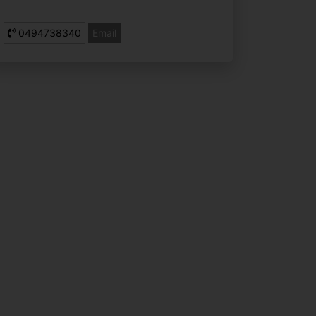
0494738340
Email