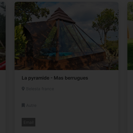
La pyramide - Mas berrugues
Belesta france
Autre
Email