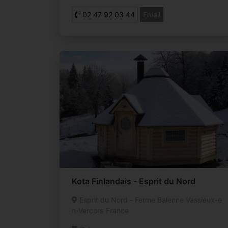
02 47 92 03 44
Email
Kota Finlandais - Esprit du Nord
Esprit du Nord - Ferme Balenne Vassieux-e
n-Vercors France