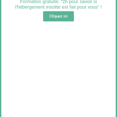
Coordonnées
Formation gratuite: "2h pour savoir si
l'hébergement insolite est fait pour vous" !
Cliquez ici
06 80 10 32 87
cavinbernard@orange.fr
www.campingdumarais-riel.com/fr/accueil/