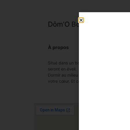
Dôm’O Bois Dormant
À propos
Situé dans un bois, le Dôm’O Bois Dormant
seront en éveil.
Dormir au milieu des arbres, un rêve d’enfa
votre cœur. Et cela en effet pour un instant