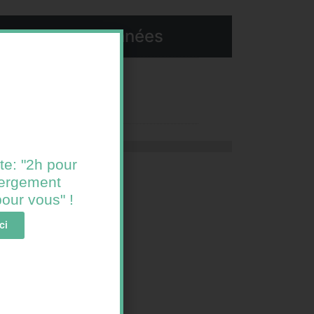
Coordonnées
contac@bulles82.com
te: "2h pour
ébergement
 pour vous" !
ci