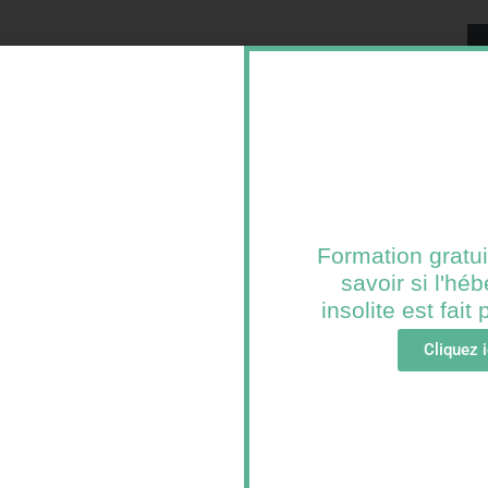
 vous attend pour un moment rare où tous vos sens
Formation gratui
savoir si l'h
nt que vous partagerez avant tout avec l’élu(e) de
 suspendu entre ciel et terre.
insolite est fait
Cliquez i